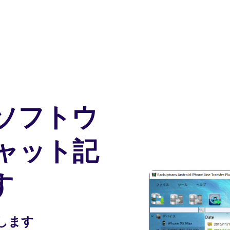
ソフトウ
チャット記
す
します